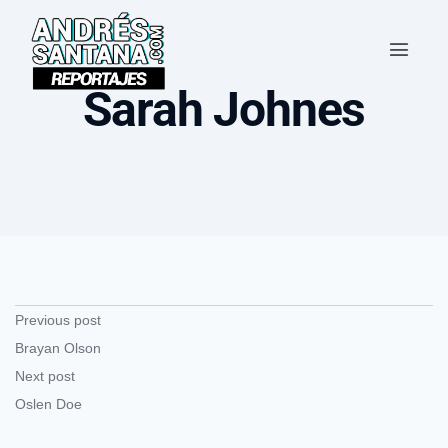
Sarah Johnes
Previous post
Brayan Olson
Next post
Oslen Doe