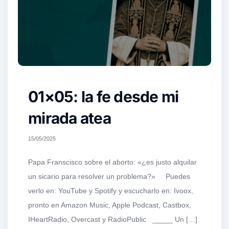
01×05: la fe desde mi
mirada atea
15/05/2025
Papa Franscisco sobre el aborto: «¿es justo alquilar
un sicario para resolver un problema?» Puedes
verlo en: YouTube y Spotify y escucharlo en: Ivoox,
pronto en Amazon Music, Apple Podcast, Castbox,
IHeartRadio, Overcast y RadioPublic _____ Un […]